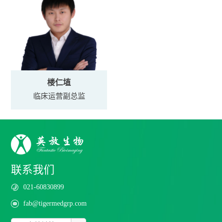
中国临床试验中心影像评估第一人
22年影像临床工作经验
40年影像临床工作经验
参与超过50项肿瘤临床项目研究
14年CRO及影像临床工作经验
参与管理超过30项研究项目
12年影像临床工作经验
10年参与中心病理管理
Services ）亚太区技术负责人， 泰格医药高级IT总监。
参与超过150项肿瘤临床项目研究
参与超过65项肿瘤临床项目研究
参与管理超过240项研究项目
参与管理超过50项研究项目
参与管理超过40项研究项目
25年IT行业经验，其中20年CRO行业IT基础构架管理经
21年工业界临床试验影像管理和评估经验
· 毕业于西安交大医学部。曾任职于青海省省人民医院
· 毕业于华东师范大学。
验。
39年影像学临床实践和研究经验
· 北京协和医学院，影像医学与核医学博士。现任中国
· 南方医科大学，影像学博士。现任南方医科大学附属
影像科，及火箭军总医院医学影像科。北京医学会放射
· 北美放射学协会(RSNA)会员。
· 参与管理项目的适应症涉及领域包括：肺癌、乳腺
· 曾任职于三甲医院解放军 903 医院放射科。
· 毕业于中国药科大学。
监督国际多中心临床试验超过700个
医学科学院肿瘤医院影像科，副主任医师。
南方医院影像中心教授、主任医师。
学分会委员。
· 负责国内外项目管理，适应症涉及领域包括：肝癌、
癌、胃癌、结直肠癌、淋巴瘤、中枢神经系统疾病、骨
· 参与管理项目的适应症涉及领域包括：肿瘤、骨髓纤
· 参与管理项目适应症涉及：淋巴瘤、实体瘤（肝癌、
· 中国最早的行业从业者，2012年开始担任独立阅片专
· 广东省肝脏病学会影像诊断专业委员会副主任委员。
· 主要从事CT、MR及X线综合影像诊断工作。负责三甲
神经内分泌瘤、卵巢癌、子宫内膜癌、宫颈癌、腹膜
科疾病、眼科疾病等。
维化、特发性肺纤维化、心肌核素、器械球囊等。熟知
肺癌、乳腺癌、卵巢癌、胃癌、结直肠癌、宫颈癌）、
履历及科研经历
楼仁埴
家。从事临床试验研究及肿瘤影像评估与诊断相关工作
曾任广东省放射学会神经五官学组组长、广东省医学会
医院科室医疗、教学、疑难病例讨论及会诊工作。
癌、肺癌、乳腺癌、结直肠癌、胃癌等实体瘤以及淋巴
· 熟知实体瘤与淋巴瘤疗效评估标准，多次在研究者会
实体瘤与淋巴瘤疗效评估标准，影像诊断知识扎实。
器械球囊、多发性骨髓瘤，华氏蛋白巨球血症等，领域
2012~至今 创立英放生物，担任CEO
临床运营副总监
20余年。曾为日本国立癌症中心访问学者。
放射医学分会委员。
· 在国家级核心期刊发表论文三十余篇，曾获优秀论文
瘤等血液肿瘤。
中进行中心影像培训。
包含中心影像及中心病理。
2005~2012 美国ICON Medical Imaging任高级医学总监8
· 参与撰写多部重要影像书稿，包括《中华百科全书系
· 从事临床试验研究及肿瘤影像评估与诊断相关工作近
成果一等奖。
· 近百次国家局现场核查支持，FDA现场核查主持经
年
列影像学卷》、《中华临床医学影像学消化分册》、
40年，主要侧重于CT/MRI医疗、教学及科研工作。
· 参与超过50项临床研究，涉及领域包括：肺癌、胃
验，无任何finding。
2001~2005 临床试验中心影像，美国杜克大学医学院
《肿瘤影像诊断图谱》等。
· 在国内及国外发表过多篇关于肿瘤疾病影像学诊断与
癌、胆管癌、头颈鳞癌、前列腺癌、淋巴瘤、结直肠
· 熟练掌握各项疗效评估标准，数十次参加研究者会
1996~2001 影像学博士，日本熊本大学
· 参与超过150项临床研究，涉及领域包括：胃癌、结直
评估的论文。
癌、肝癌、乳腺癌及食管癌等。晚期实体瘤影像评估，
议，对研究者进行影像评估标准培训。
1986~1996 影像诊断，中国南方医科大学
联系我们
肠癌、淋巴瘤、肝癌、乳腺癌、肺癌、食管癌等多种疾
· 参与超过65项临床研究，涉及领域包括：肝癌、肺
中枢神经系统MR诊断，腹部、盆腔影像诊断，呼吸系统
病，其中多个项目已经进入NDA申报，影像诊断及评估
癌、乳腺癌、卵巢癌、甲状腺癌、胃癌、结直肠癌、鼻
疾病CT诊断经验丰富。
021-60830899
专长于肿瘤和中枢神经系统疾病领域
经验非常丰富。
咽癌、头颈鳞癌及脑胶质瘤等多种疾病，影像诊断临床
fab@tigermedgrp.com
CDE信用良好，沟通会经验丰富，肿瘤新药研发知识、
诊断及教学经验丰富。
认知水准得到认可